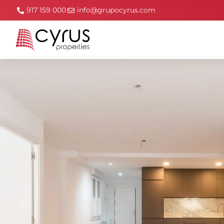
917 159 000
info@grupocyrus.com