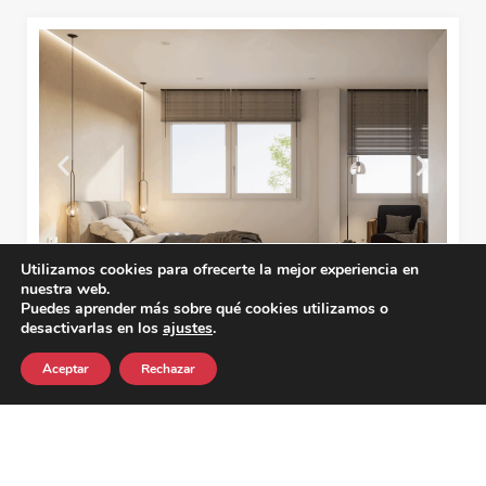
Utilizamos cookies para ofrecerte la mejor experiencia en
nuestra web.
Puedes aprender más sobre qué cookies utilizamos o
desactivarlas en los
ajustes
.
Innovación y eficiencia en cada
paso.
Aceptar
Rechazar
Aplicamos tecnologías avanzadas y
modelos de
gestión eficientes para optimizar costos